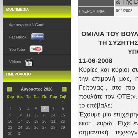
& Της 
MULTIMEDIA
6/11/2008
ΗΜΕΡΟΜΗΝΙΑ
Φωτογραφικό Υλικό
ΟΜΙΛΙΑ ΤΟΥ ΒΟΥ
Facebook
ΤΗ ΣΥΖΗΤΗΣ
You Tube
ΥΠ
11-06-2008
Videos
Κυρίες και κύριοι 
ΗΜΕΡΟΛΟΓΙΟ
την επιμονή μας, 
Γείτονας-, στο πιο
Αύγουστος 2026
πουλάτε τον ΟΤΕ;». 
Κυρ
Δευ
Τρ
Τετ
Πε
Παρ
Σαβ
1
το επέβαλε;
2
3
4
5
6
7
8
Έχουμε μία επιχείρη
9
10
11
12
13
14
15
16
17
18
19
20
21
22
εκατ. ευρώ. Είχε έ
23
24
25
26
27
28
29
σημαντική τεχνογ
30
31