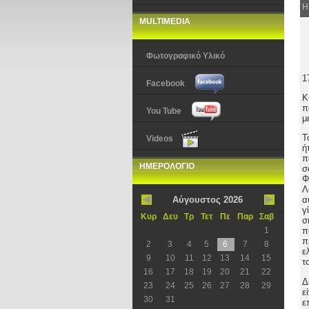
Η
MULTIMEDIA
Φωτογραφικό Υλικό
1
Facebook
Κ
π
You Tube
μ
Τ
Videos
ή
π
ΗΜΕΡΟΛΟΓΙΟ
σ
Φ
Λ
Αύγουστος 2026
α
γ
Κυρ
Δευ
Τρ
Τετ
Πε
Παρ
Σαβ
σ
1
π
π
2
3
4
5
6
7
8
ε
9
10
11
12
13
14
15
τ
16
17
18
19
20
21
22
Δ
23
24
25
26
27
28
29
ε
30
31
ε