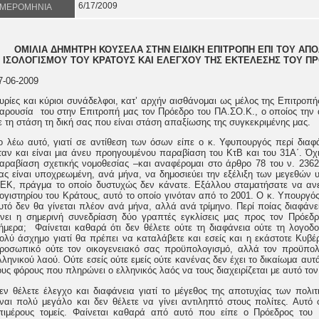
6/17/2009
ΜΕΡΟΜΗΝΙΑ
ΟΜΙΛΙΑ ΔΗΜΗΤΡΗ ΚΟΥΣΕΛΑ ΣΤΗΝ ΕΙΔΙΚΗ ΕΠΙΤΡΟΠΗ ΕΠΙ ΤΟΥ ΑΠΟ
ΙΣΟΛΟΓΙΣΜΟΥ ΤΟΥ ΚΡΑΤΟΥΣ ΚΑΙ ΕΛΕΓΧΟΥ ΤΗΣ ΕΚΤΕΛΕΣΗΣ ΤΟΥ Π
7-06-2009
υρίες και κύριοι συνάδελφοι, κατ’ αρχήν αισθάνομαι ως μέλος της Επιτροπ
αρουσία
του στην Επιτροπή μας τον Πρόεδρο του ΠΑ.ΣΟ.Κ., ο οποίος την 
ε τη στάση τη δική σας που είναι στάση απαξίωσης της συγκεκριμένης μας.
ο λέω αυτό, γιατί σε αντίθεση των όσων είπε ο κ. Υφυπουργός περί διαφ
ταν και είναι μια άνευ προηγουμένου παραβίαση του ΚτΒ και του 31Α΄. Ό
αραβίαση σχετικής νομοθεσίας –και αναφέρομαι στο άρθρο 78 του ν. 2362
ας είναι υποχρεωμένη, ανά μήνα, να δημοσιεύει την εξέλιξη των μεγεθών
ΕΚ, πράγμα το οποίο δυστυχώς δεν κάνατε. Εξάλλου σταματήσατε να ανεβ
ογιστηρίου του Κράτους, αυτό το οποίο γινόταν από το 2001. Ο κ. Υπουργό
υτό δεν θα γίνεται πλέον ανά μήνα, αλλά ανά τρίμηνο. Περί ποίας διαφάνει
ίνει η σημερινή συνεδρίαση δύο γραπτές εγκλίσεις μας προς τον Πρόεδ
ήμερα;
Φαίνεται καθαρά ότι δεν θέλετε ούτε τη διαφάνεια ούτε τη λογοδ
ολύ άσχημο γιατί θα πρέπει να καταλάβετε και εσείς και η εκάστοτε Κυβέρ
ροσωπικό ούτε τον οικογενειακό σας προϋπολογισμό, αλλά τον προϋπο
λληνικού λαού. Ούτε εσείς ούτε εμείς ούτε κανένας δεν έχει το δικαίωμα αυ
ους φόρους που πληρώνει ο ελληνικός λαός να τους διαχειρίζεται με αυτό τον
εν θέλετε έλεγχο και διαφάνεια γιατί το μέγεθος της αποτυχίας των πολ
ίναι πολύ μεγάλο και δεν θέλετε να γίνει αντιληπτό στους πολίτες. Αυτό 
πιμέρους τομείς. Φαίνεται καθαρά από αυτό που είπε ο Πρόεδρος του