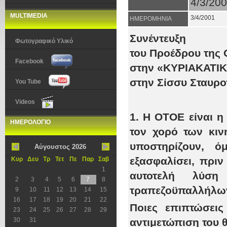
4/3/20
MULTIMEDIA
3/4/2001
ΗΜΕΡΟΜΗΝΙΑ
Συνέντευξη
Φωτογραφικό Υλικό
του Προέδρου της 
Facebook
στην «ΚΥΡΙΑΚΑΤΙΚ
στην Σίσσυ Σταυρ
You Tube
Videos
1. Η ΟΤΟΕ είναι η
ΗΜΕΡΟΛΟΓΙΟ
τον χορό των κιν
υποστηρίζουν, ό
Αύγουστος 2026
εξασφαλίσει, πριν
Κυρ
Δευ
Τρ
Τετ
Πε
Παρ
Σαβ
1
αυτοτελή λύσ
2
3
4
5
6
7
8
τραπεζοϋπαλλήλω
9
10
11
12
13
14
15
16
17
18
19
20
21
22
Ποιες επιπτώσεις
23
24
25
26
27
28
29
30
31
αντιμετώπιση του θ