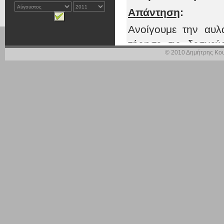
Απάντηση
:
Ανοίγουμε την αυλ
τήρησε τις δεσμε
© 2010 Δημήτρης Κου
Οκτώβρη, ότι στο 
απάντηση για τη λύ
κλάδο. Λύση που περ
μέχρι σήμερα σοβαρ
απάντηση δεν υπά
σκόπιμη καθυστέρησ
Γιατί τα προβλήματ
μπορούν να αντιμετ
ισοπέδωσης. Ιδιαί
δεν είναι πρόβλημ
πρόβλημα των ίδιω
Ασφαλιστικά ταμεία