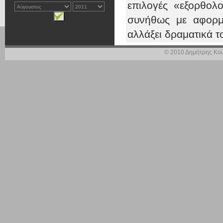
επιλογές «εξορθολ
συνήθως με αφορμ
αλλάξει δραματικά τ
© 2010 Δημήτρης Κου
Σαν αποτέλεσμα τέ
μεταξύ των οποίων α
την απαίτηση 
κινητικότητα –
έχουν θέση κα
οδηγεί σε συ
ρυθμίσεων και
κλπ),