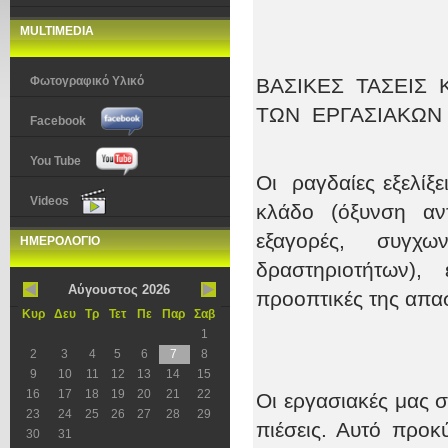
MULTIMEDIA
Φωτογραφικό Υλικό
ΒΑΣΙΚΕΣ ΤΑΣΕΙΣ 
ΤΩΝ ΕΡΓΑΣΙΑΚΩΝ
Facebook
You Tube
Οι ραγδαίες εξελίξε
Videos
κλάδο (όξυνση αν
εξαγορές, συγχω
ΗΜΕΡΟΛΟΓΙΟ
δραστηριοτήτων),
Αύγουστος 2026
προοπτικές της απα
Κυρ
Δευ
Τρ
Τετ
Πε
Παρ
Σαβ
1
2
3
4
5
6
7
8
9
10
11
12
13
14
15
16
17
18
19
20
21
22
Οι εργασιακές μας σ
23
24
25
26
27
28
29
πιέσεις. Αυτό προκ
30
31