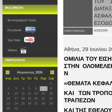
ΤΟΥ 
ΔΙΑΤ
MULTIMEDIA
ΑΣΦΑΛ
Φωτογραφικό Υλικό
ΕΞΟΔΟ
Facebook
6/29/2005
ΗΜΕΡΟΜΗΝΙΑ
You Tube
Αθήνα,
2
9
Ιουνίου
2
Videos
ΟΜΙΛΙΑ ΤΟΥ ΕΙΣ
ΗΜΕΡΟΛΟΓΙΟ
ΣΤΗΝ ΟΛΟΜΕΛΕΙΑ
Ν
Αύγουστος 2026
Κυρ
Δευ
Τρ
Τετ
Πε
Παρ
Σαβ
«ΘΕΜΑΤΑ ΚΕΦΑΛ
1
2
3
4
5
6
7
8
ΚΑΙ ΤΩΝ ΤΡΟΠΟ
9
10
11
12
13
14
15
16
17
18
19
20
21
22
ΤΡΑΠΕΖΩΝ
23
24
25
26
27
28
29
30
31
ΚΑΙ ΤΗΣ ΕΘΕΛΟ