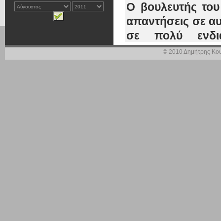
Ο βουλευτής του
απαντήσεις σε α
σε πολύ ενδια
επισημάνσεις.
© 2010 Δημήτρης Κου
1.
Τα κυβερνη
διαχείρισης τ
επικαιρότητα τω
σας σχετικά με αυ
Ο κ. Καραμανλής 
πως γνωρίζουν πως
ισχυρούς και αυτ
λαού μας, των ερ
ασθενέστερων.
Στο στόχαστρο των
εργασίας και η α