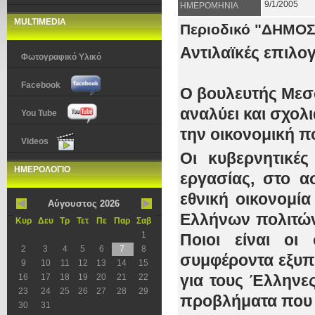
9/1/2005
ΗΜΕΡΟΜΗΝΙΑ
MULTIMEDIA
Περιοδικό "ΔΗΜΟ
Αντιλαϊκές επιλο
Φωτογραφικό Υλικό
Facebook
Ο βουλευτής Μεσ
αναλύει και σχολ
You Tube
την οικονομική π
Videos
Οι κυβερνητικέ
ΗΜΕΡΟΛΟΓΙΟ
εργασίας, στο α
εθνική οικονομία
Αύγουστος 2026
Ελλήνων πολιτών
Κυρ
Δευ
Τρ
Τετ
Πε
Παρ
Σαβ
1
Ποιοι είναι οι
2
3
4
5
6
7
8
συμφέροντα εξυπ
9
10
11
12
13
14
15
16
17
18
19
20
21
22
για τους Έλληνες
23
24
25
26
27
28
29
προβλήματα που
30
31