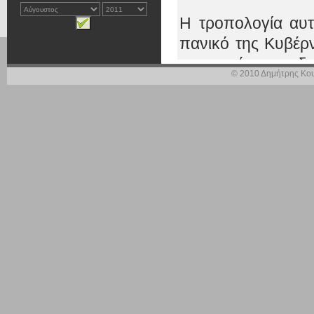
Η τροπολογία αυτ
πανικό της Κυβέρν
προκειμένου να δο
© 2010 Δημήτρης Κου
πάνω στην εισοδημ
Δείχνετε έτσι, 
Κοινοβούλιο, του
πολίτες. Αυτό που
φέρνετε μέτρα αντ
Θα πρέπει να κατ
τραφούν με αυτοκί
Γι’ αυτό σας κ
Κοινοβουλευτικός
τροπολογία να την