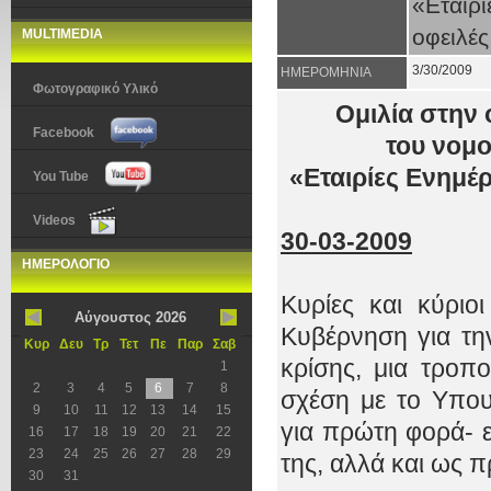
«Εταιρ
οφειλές
MULTIMEDIA
3/30/2009
ΗΜΕΡΟΜΗΝΙΑ
Φωτογραφικό Υλικό
Ομιλία στην 
Facebook
του νομ
«Εταιρίες Ενημέ
You Tube
Videos
30-03-2009
ΗΜΕΡΟΛΟΓΙΟ
Κυρίες και κύριο
Αύγουστος 2026
Κυβέρνηση για την
Κυρ
Δευ
Τρ
Τετ
Πε
Παρ
Σαβ
κρίσης, μια τροπ
1
2
3
4
5
6
7
8
σχέση με το Υπου
9
10
11
12
13
14
15
για πρώτη φορά- 
16
17
18
19
20
21
22
23
24
25
26
27
28
29
της, αλλά και ως 
30
31