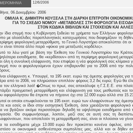
12/6/2006
ΜΕΡΟΜΗΝΙΑ
θήνα, 06 Δεκεμβρίου 2006
ΟΜΙΛΙΑ Κ. ΔΗΜΗΤΡΗ ΚΟΥΣΕΛΑ ΣΤΗ ΔΙΑΡΚΗ ΕΠΙΤΡΟΠΗ ΟΙΚΟΝΟΜΙ
ΓΙΑ ΤΟ ΣΧΕΔΙΟ ΝΟΜΟΥ «ΜΕΤΑΒΟΛΕΣ ΣΤΗ ΦΟΡΟΛΟΓΙΑ ΕΙΣΟΔ
ΣΤΟΝ ΚΩΔΙΚΑ ΒΙΒΛΙΩΝ ΚΑΙ ΣΤΟΙΧΕΙΩΝ ΚΑΙ ΑΛΛΕΣ
ην ίδια στιγμή που η Κυβέρνηση ξοδεύει τα χρήματα των Ελλήνων φορολογο
ύπο με ολοσέλιδες παραπλανητικές καταχωρήσεις που διαφημίζουν τη δήθε
ερίφημη φορολογική μεταρρύθμιση, το Γενικό Λογιστήριο αποκαλύπτει ότι οι
εν είναι τίποτα άλλο παρά «φύκια για μεταξωτές κορδέλες».
υτό το λέω γιατί με βάση την Έκθεση του Γενικού Λογιστηρίου του Κράτου
ψηλότερα εισοδήματα, θα «κερδίσουν» από τη περίφημη φορολογική μεταρρύθ
αι όλη η συνολική ελάφρυνση, που επιφέρει η νέα φορολογική σας κλίμακα γι
τιγμή που οι φορολογούμενοι έχουν επιβαρυνθεί για το 2006 από την πολι
όρους.
ίναι ελάφρυνση κ. Υπουργέ, τα 195 εκατ. ευρώ της άμεσης φορολογίας για τ
έρα από το 2006, να πληρώσουν επιπλέον φόρους 3,2 δις ευρώ; Εγώ θα έλεγ
ια τον ελληνικό λαό!
�
Οπως το πρωί, σας απεκάλυψε η Γ.Σ.Ε.Ε. στα πλαίσ
πάρξει πραγματική μεταρρύθμιση και ελάφρυνση για τους μισθωτούς και τ
ου αφορολόγητου θα έπρεπε να πήγαινε όχι στα 12.000 ευρώ αλλά στα 15.2
υτοί οι οποίοι επωφελούνται τα 195 εκατ. ευρώ των ελαφρύνσεων της άμεσης
έτε και εσείς οι ίδιοι στην εισηγητική Έκθεση, όσοι χρειάζονται φορολογικ
ια να βγάζουν ακόμα περισσότερα- δηλαδή τα υψηλότερα εισοδήματα από τ
ργασία. Θα συμφωνήσουμε, λοιπόν, μαζί σας σε αυτή σας τη διαπίστ
λαφρύνσεων, που αποτελούν τη μεταρρύθμισή σας, είναι οι πλούσιοι να γίνο
ια τα εισοδήματα μέχρι 13.000 ευρώ δεν προκύπτει κανένα όφελος, από τ
στόσο οι οικονομικά ασθενέστεροι συμπολίτες μας, αλλά και οι δήθεν 