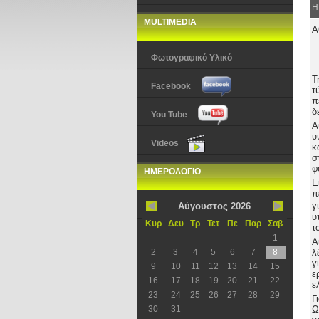
Η
MULTIMEDIA
Α
Φωτογραφικό Υλικό
Τ
Facebook
τ
π
δ
You Tube
Α
υ
Videos
κ
σ
φ
ΗΜΕΡΟΛΟΓΙΟ
Ε
π
γ
Αύγουστος 2026
υ
Κυρ
Δευ
Τρ
Τετ
Πε
Παρ
Σαβ
τ
1
Α
2
3
4
5
6
7
8
λ
γ
9
10
11
12
13
14
15
ε
16
17
18
19
20
21
22
ε
23
24
25
26
27
28
29
Γ
30
31
Ω