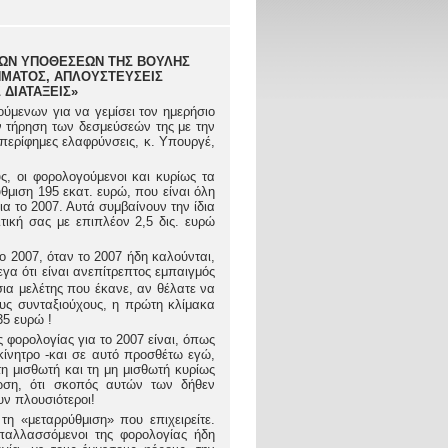
ΚΩΝ ΥΠΟΘΕΣΕΩΝ ΤΗΣ ΒΟΥΛΗΣ
ΗΜΑΤΟΣ, ΑΠΛΟΥΣΤΕΥΣΕΙΣ
 ΔΙΑΤΑΞΕΙΣ»
ύμενων για να γεμίσει τον ημερήσιο
ν τήρηση των δεσμεύσεών της με την
 περίφημες ελαφρύνσεις, κ. Υπουργέ,
ς, οι φορολογούμενοι και κυρίως τα
μιση 195 εκατ. ευρώ, που είναι όλη
α το 2007. Αυτά συμβαίνουν την ίδια
τική σας με επιπλέον 2,5 δις. ευρώ
ο 2007, όταν το 2007 ήδη καλούνται,
α ότι είναι ανεπίτρεπτος εμπαιγμός
ια μελέτης που έκανε, αν θέλατε να
ους συνταξιούχους, η πρώτη κλίμακα
35 ευρώ !
 φορολογίας για το 2007 είναι, όπως
ό κίνητρο -και σε αυτό προσθέτω εγώ,
η μισθωτή και τη μη μισθωτή κυρίως
ωση, ότι σκοπός αυτών των δήθεν
υν πλουσιότεροι!
η «μεταρρύθμιση» που επιχειρείτε.
απαλλασσόμενοι της φορολογίας ήδη