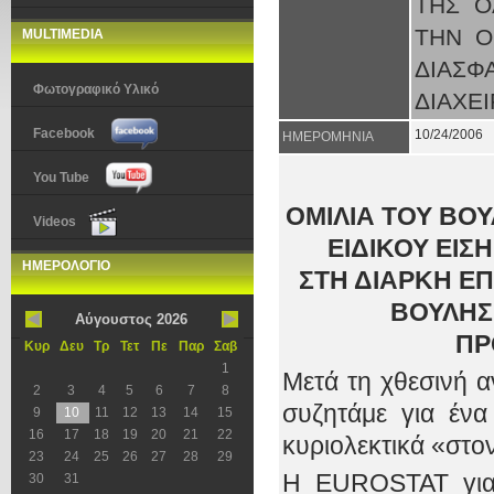
ΤΗΣ Ο
ΤΗΝ Ο
MULTIMEDIA
ΔΙΑΣ
Φωτογραφικό Υλικό
ΔΙΑΧΕ
Facebook
10/24/2006
ΗΜΕΡΟΜΗΝΙΑ
You Tube
ΟΜΙΛΙΑ ΤΟΥ ΒΟ
Videos
ΕΙΔΙΚΟΥ ΕΙΣ
ΗΜΕΡΟΛΟΓΙΟ
ΣΤΗ ΔΙΑΡΚΗ Ε
ΒΟΥΛΗΣ
Αύγουστος 2026
ΠΡ
Κυρ
Δευ
Τρ
Τετ
Πε
Παρ
Σαβ
1
Μετά τη χθεσινή 
2
3
4
5
6
7
8
συζητάμε για ένα
9
10
11
12
13
14
15
16
17
18
19
20
21
22
κυριολεκτικά «στον
23
24
25
26
27
28
29
H EUROSTAT για 
30
31