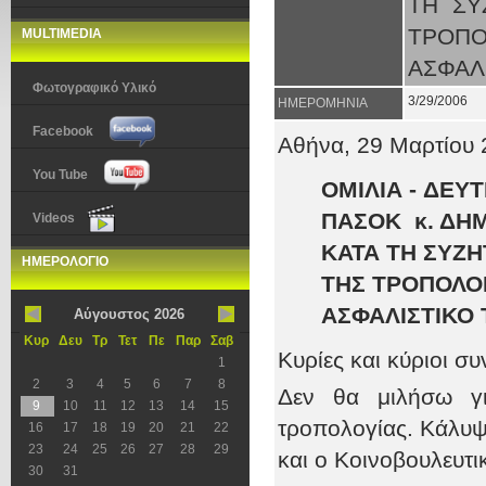
ΤΗ ΣΥ
ΤΡΟΠΟ
MULTIMEDIA
ΑΣΦΑΛ
Φωτογραφικό Υλικό
3/29/2006
ΗΜΕΡΟΜΗΝΙΑ
Facebook
Αθήνα, 29
Μαρτίου 
You Tube
ΟΜΙΛΙΑ -
ΔΕΥΤ
ΠΑΣΟΚ κ. ΔΗ
Videos
ΚΑΤΑ ΤΗ ΣΥΖ
ΗΜΕΡΟΛΟΓΙΟ
ΤΗΣ ΤΡΟΠΟΛΟ
ΑΣΦΑΛΙΣΤΙΚΟ
Αύγουστος 2026
Κυρ
Δευ
Τρ
Τετ
Πε
Παρ
Σαβ
Κυρίες και κύριοι σ
1
2
3
4
5
6
7
8
Δεν θα μιλήσω για
9
10
11
12
13
14
15
τροπολογίας. Κάλυψα
16
17
18
19
20
21
22
23
24
25
26
27
28
29
και ο Κοινοβουλευτ
30
31