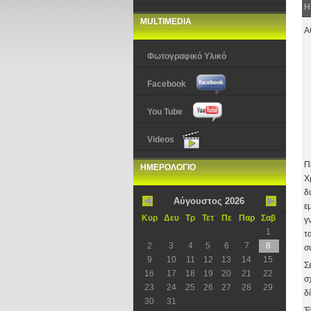
Η
MULTIMEDIA
Α
Φωτογραφικό Υλικό
Facebook
You Tube
Videos
Π
ΗΜΕΡΟΛΟΓΙΟ
Χ
δ
Αύγουστος 2026
ε
Κυρ
Δευ
Τρ
Τετ
Πε
Παρ
Σαβ
γ
1
τ
2
3
4
5
6
7
8
σ
9
10
11
12
13
14
15
Σ
16
17
18
19
20
21
22
σ
23
24
25
26
27
28
29
δ
30
31
Έ