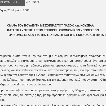
3/21/2006
ΜΕΡΟΜΗΝΙΑ
θήνα, 21
Μαρτίου 2006
ΟΜΙΛΙΑ ΤΟΥ ΒΟΥΛΕΥΤΗ ΜΕΣΣΗΝΙΑΣ ΤΟΥ ΠΑΣΟΚ κ.Δ. ΚΟΥΣΕΛΑ
ΚΑΤΑ ΤΗ ΣΥΖΗΤΗΣΗ ΣΤΗΝ ΕΠΙΤΡΟΠΗ ΟΙΚΟΝΟΜΙΚΩΝ ΥΠΟΘΕΣΕΩΝ
ΤΟΥ ΝΟΜΟΣΧΕΔΙΟΥ ΓΙΑ ΤΗΝ ΕΞΥΓΙΑΝΣΗ ΚΑΙ ΤΗΝ ΕΚΚΑΘΑΡΙΣΗ ΠΙΣΤΩ
εριμένουμε από τον κ. Υφυπουργό μια άμεση και συγκεκριμένη απάντηση γ
ριστοδουλάκης. Καλούμαστε να αξιολογήσουμε και να συζητήσουμε ένα εξαιρετι
υσνόητους για τους μη ειδικούς, μέχρι και αμετάφραστους από τα λατινικά νομικ
μβέλειας και των πιθανών συνεπειών από την εφαρμογή του, για την οποία θα απ
νώμη από την Τράπεζα της Ελλάδος, με παράθεση αντίστοιχων εθνικών και διεθνών 
α προβλήματα που παρουσιάστηκαν και μια εκτίμηση του κατά πόσον αυτή η Οδηγ
υζητάμε, συντελεί στην αντιμετώπιση τους.
ε μια αντιπαραβολή που έκανα με τα αντίστοιχα άρθρα της Οδηγίας, προκύπτει ότι 
χεδόν επί λέξει, τις διατάξεις της, με την προσθήκη ορισμένων διευκρινίσεων για
ίκαιο.
να «κλασικό» ερώτημα, κύριε Υπουργέ, είναι για ποιούς λόγους αργήσαμε τόσο 