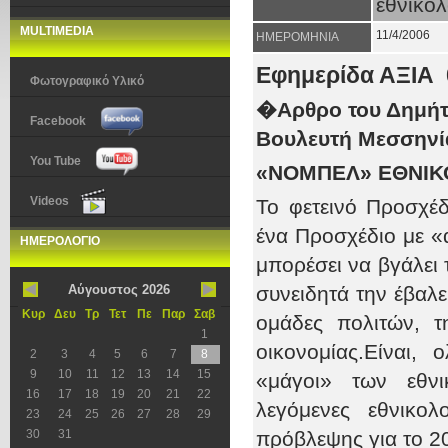
εθνικολ
MULTIMEDIA
11/4/2006
ΗΜΕΡΟΜΗΝΙΑ
Εφημερίδα ΑΞΙΑ 
Φωτογραφικό Υλικό
�Αρθρο του Δημή
Facebook
Βουλευτή Μεσσηνί
You Tube
«ΝΟΜΠΕΛ» ΕΘΝΙΚΟ
Videos
Το φετεινό Προσχέδ
ένα Προσχέδιο με «α
ΗΜΕΡΟΛΟΓΙΟ
μπορέσει να βγάλει 
Αύγουστος 2026
συνειδητά την έβαλε
Κυρ
Δευ
Τρ
Τετ
Πε
Παρ
Σαβ
ομάδες πολιτών, τ
1
οικονομίας.Είναι,
2
3
4
5
6
7
8
9
10
11
12
13
14
15
«μάγοι» των εθνι
16
17
18
19
20
21
22
λεγόμενες εθνικο
23
24
25
26
27
28
29
30
31
πρόβλεψης για το 20