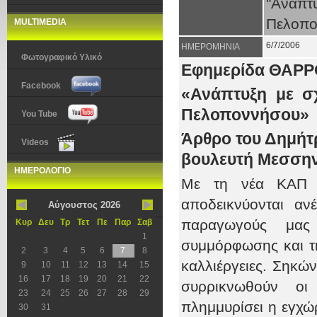
"Ανάπτ
Πελοπο
MULTIMEDIA
6/7/2006
ΗΜΕΡΟΜΗΝΙΑ
Φωτογραφικό Υλικό
Εφημερίδα ΘΑΡΡΟ
Facebook
«Ανάπτυξη με σχ
Πελοποννήσου»
You Tube
Άρθρο του Δημήτ
Videos
βουλευτή Μεσσηνί
ΗΜΕΡΟΛΟΓΙΟ
Με τη νέα ΚΑΠ π
αποδεικνύονται αν
Αύγουστος 2026
παραγωγούς μας 
Κυρ
Δευ
Τρ
Τετ
Πε
Παρ
Σαβ
1
συμμόρφωσης και τη
2
3
4
5
6
7
8
καλλιέργειες. Σηκώ
9
10
11
12
13
14
15
16
17
18
19
20
21
22
συρρικνωθούν οι
23
24
25
26
27
28
29
πλημμυρίσει η εγχώ
30
31