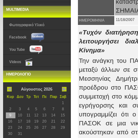
καταστ
ΣΗΜΑΙ
MULTIMEDIA
11/18/2007
ΗΜΕΡΟΜΗΝΙΑ
Φωτογραφικό Υλικό
«
Τυχόν διατήρησ
Facebook
λειτουργήσει δια
Κίνημα
»
You Tube
Την ανάγκη του ΠΑ
Videos
μεταξύ άλλων σε σ
ΗΜΕΡΟΛΟΓΙΟ
Μεσσηνίας Δημήτ
προέδρου στο ΠΑΣΟ
Αύγουστος 2026
συμμετοχή στο κόμμ
Κυρ
Δευ
Τρ
Τετ
Πε
Παρ
Σαβ
1
εγρήγορσης και σ
2
3
4
5
6
7
8
υπογραμμίζει ότι 
9
10
11
12
13
14
15
16
17
18
19
20
21
22
ΠΑΣΟΚ σε μια νικ
23
24
25
26
27
28
29
ακούστηκαν από στ
30
31