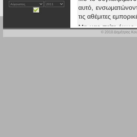
αυτό, ενσωματώνοντ
τις αθέμιτες εμπορικ
Μη μας πείτε όμως, 
© 2010 Δημήτρης Κου
κάποιες καινούργιες
Είναι άλλωστε εμφα
σας μια ολοκληρωμέ
ευημερούν στην 
αισχροκέρδεια κα
καταπατούνται.
Δεν ισχυρίζομαι, βέ
μόνον θέμα θεσμικο
υπάρχουν μια σειρ
υπόψη : Πρώτα και
ενημέρωση των κατ
συνθηκών υγιούς α