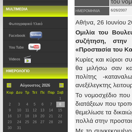
του νο
MULTIMEDIA
6/26/2007
ΗΜΕΡΟΜΗΝΙΑ
Αθήνα, 26 Ιουνίου 
Φωτογραφικό Υλικό
Ομιλία του Βουλε
Facebook
συζήτηση, στην
You Tube
«Προστασία του Κ
Κυρίες και κύριοι σ
Videos
θα μιλήσω σαν κα
ΗΜΕΡΟΛΟΓΙΟ
πολίτης -καταναλ
ανεξέλεγκτης λειτου
Αύγουστος 2026
Κυρ
Δευ
Τρ
Τετ
Πε
Παρ
Σαβ
Το νομοσχέδιο που
1
διατάξεων που τροπ
2
3
4
5
6
7
8
9
10
11
12
13
14
15
θεμελίωσε τα δικαιώ
16
17
18
19
20
21
22
πολλά στην προστασ
23
24
25
26
27
28
29
30
31
Με το συγκεκριμέν