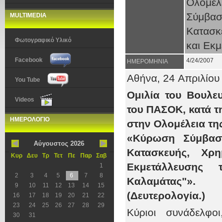
Ολομέ
Σύμβα
MULTIMEDIA
Κατασκ
Φωτογραφικό Υλικό
και Εκμ
Facebook
4/24/2007
ΗΜΕΡΟΜΗΝΙΑ
Αθήνα, 24
Απριλίου
You Tube
Ομιλία του Βουλε
Videos
του ΠΑΣΟΚ, κατά τ
ΗΜΕΡΟΛΟΓΙΟ
στην Ολομέλεια τη
«Κύρωση Σύμβασ
Αύγουστος 2026
Κατασκευής, Χρη
Κυρ
Δευ
Τρ
Τετ
Πε
Παρ
Σαβ
Εκμετάλλευσης τ
1
2
3
4
5
6
7
8
Καλαμάτας"».
9
10
11
12
13
14
15
(Δευτερολογία.)
16
17
18
19
20
21
22
23
24
25
26
27
28
29
Κύριοι συνάδελφο
30
31