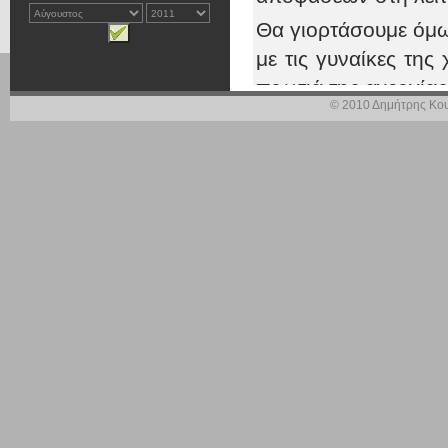
Θα γιορτάσουμε όμως
με τις γυναίκες της
πρωτιά της ανεργία
© 2010 Δημήτρης Κου
Αυτό δείχνει πόσο η 
Με δεδομένη την 
ισότητας εξακολουθ
γυναικών.
Στόχος; Να ξεπερ
συνδέονται με αν
παρουσία τους στη δ
Όμως αντί για τα α
για περισσότερες γο
κάλυψη των αναγκ
ολοήμερης ενισχυ