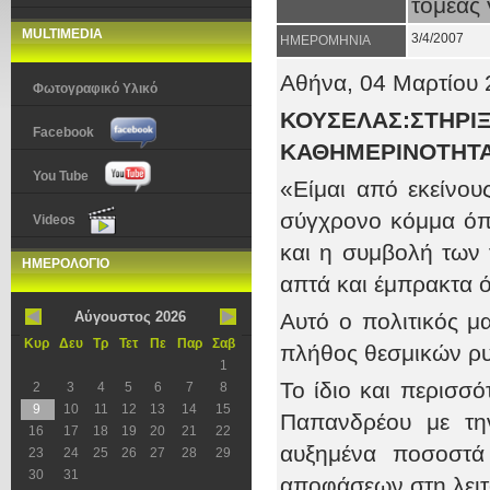
τομέας
MULTIMEDIA
3/4/2007
ΗΜΕΡΟΜΗΝΙΑ
Αθήνα,
04
Μαρτίου 
Φωτογραφικό Υλικό
ΚΟΥΣΕΛΑΣ:ΣΤΗΡ
Facebook
ΚΑΘΗΜΕΡΙΝΟΤΗΤΑ
You Tube
«Είμαι από εκείνου
σύγχρονο κόμμα όπ
Videos
και η συμβολή των 
ΗΜΕΡΟΛΟΓΙΟ
απτά και έμπρακτα όχ
Αύγουστος 2026
Αυτό ο πολιτικός μ
Κυρ
Δευ
Τρ
Τετ
Πε
Παρ
Σαβ
πλήθος θεσμικών ρυ
1
Το ίδιο και περισσ
2
3
4
5
6
7
8
9
10
11
12
13
14
15
Παπανδρέου με τη
16
17
18
19
20
21
22
αυξημένα ποσοστά
23
24
25
26
27
28
29
30
31
αποφάσεων στη λειτ