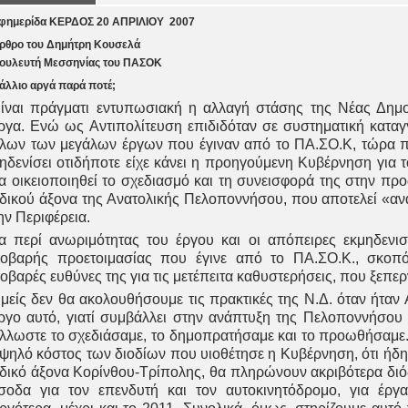
φημερίδα ΚΕΡΔΟΣ
20
ΑΠΡΙΛΙΟΥ 2007
ρθρο τ
ου Δημήτρη Κουσελά
ουλευτή Μεσσηνίας του ΠΑΣΟΚ
άλλιο αργά παρά ποτέ;
ίναι πράγματι εντυπωσιακή η αλλαγή στάσης της Νέας Δημο
ργα. Ενώ ως Αντιπολίτευση επιδιδόταν σε συστηματική καταγ
λων των μεγάλων έργων που έγιναν από το ΠΑ.ΣΟ.Κ, τώρα π
ηδενίσει οτιδήποτε είχε κάνει η προηγούμενη Κυβέρνηση για 
α οικειοποιηθεί το σχεδιασμό και τη συνεισφορά της στην πρ
δικού άξονα της Ανατολικής Πελοποννήσου, που αποτελεί «α
ην Περιφέρεια.
α περί ανωριμότητας του έργου και οι απόπειρες εκμηδεν
οβαρής προετοιμασίας που έγινε από το ΠΑ.ΣΟ.Κ., σκοπ
οβαρές ευθύνες της για τις μετέπειτα καθυστερήσεις, που ξεπερν
μείς δεν θα ακολουθήσουμε τις πρακτικές της Ν.Δ. όταν ήταν 
ργο αυτό, γιατί συμβάλλει στην ανάπτυξη της Πελοποννήσου
λλωστε το σχεδιάσαμε, το δημοπρατήσαμε και το προωθήσαμε. 
ψηλό κόστος των διοδίων που υιοθέτησε η Κυβέρνηση, ότι ήδη 
δικό άξονα Κορίνθου-Τρίπολης, θα πληρώνουν ακριβότερα διό
σοδα για τον επενδυτή και τον αυτοκινητόδρομο, για έ