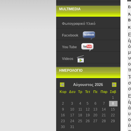
Ε
MULTIMEDIA
Ά
Β
Φωτογραφικό Υλικό
Κ
Ε
Facebook
έ
ό
You Tube
μ
ν
Videos
ο
τ
ΗΜΕΡΟΛΟΓΙΟ
Τ
σ
Αύγουστος 2026
σ
Κυρ
Δευ
Τρ
Τετ
Πε
Παρ
Σαβ
Ε
1
έ
2
3
4
5
6
7
8
ά
9
10
11
12
13
14
15
υ
16
17
18
19
20
21
22
ο
23
24
25
26
27
28
29
έ
30
31