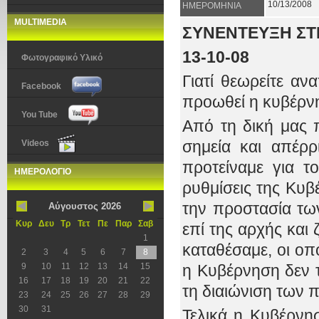
10/13/2008
ΗΜΕΡΟΜΗΝΙΑ
MULTIMEDIA
ΣΥΝΕΝΤΕΥΞΗ ΣΤ
13-10-08
Φωτογραφικό Υλικό
Γιατί θεωρείτε αν
Facebook
προωθεί η κυβέρνη
You Tube
Από τη δική μας 
σημεία και απέρ
Videos
προτείναμε για το
ΗΜΕΡΟΛΟΓΙΟ
ρυθμίσεις της Κυβ
την προστασία των
Αύγουστος 2026
Κυρ
Δευ
Τρ
Τετ
Πε
Παρ
Σαβ
επί της αρχής και
1
καταθέσαμε, οι οπ
2
3
4
5
6
7
8
9
10
11
12
13
14
15
η Κυβέρνηση δεν τ
16
17
18
19
20
21
22
τη διαιώνιση των
23
24
25
26
27
28
29
30
31
Τελικά η Κυβέρν