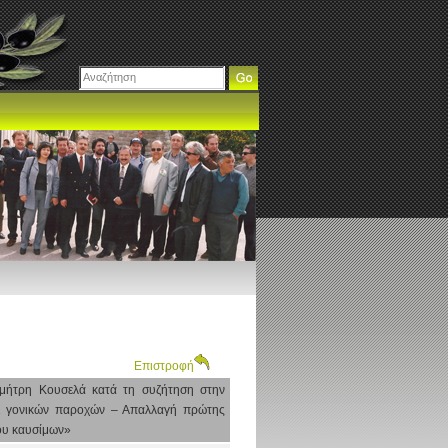
Επιστροφή
ημήτρη Κουσελά κατά τη συζήτηση στην
ι γονικών παροχών – Απαλλαγή πρώτης
ίου καυσίμων»