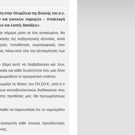
η στην Ολομέλεια της Βουλής του σ.ν.
ών και γονικών παροχών – Απαλλαγή
 και λοιπές διατάξεις».
αι σήμερα μέσα σε ένα γενικευμένο, θα
κησης της κυβερνητικής εξουσίας, αλλά
ργός τοποθέτησε, συμπεριφορές που
οντας πάνω από όλα την εξυπηρέτηση των
το βήμα αυτό να διαβεβαιώσω και τους
ασία και κάθε δυνατότητα που μας δίνει
τιμωρηθούν οι πραγματικά υπαίτιοι.
ρίζει τις θέσεις του ΠΑ.ΣΟ.Κ., από ό,τι
 των κοινοβουλευτικών διαδικασιών που
α στις προθέσεις μας. Θα προχωρήσουμε
παθεί να παρουσιάσει ότι το νομοσχέδιο
 ανατροπή κάθε έννοιας προοδευτικής
ύνης;