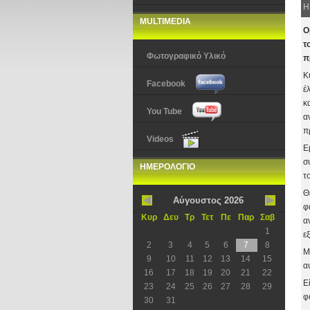
Η
MULTIMEDIA
Ο
τ
Φωτογραφικό Υλικό
π
Κ
Facebook
έ
κ
You Tube
α
π
Videos
Ε
σ
ΗΜΕΡΟΛΟΓΙΟ
τ
Θ
Αύγουστος 2026
φ
Κυρ
Δευ
Τρ
Τετ
Πε
Παρ
Σαβ
α
1
ε
2
3
4
5
6
7
8
Μ
9
10
11
12
13
14
15
α
16
17
18
19
20
21
22
Ε
23
24
25
26
27
28
29
φ
30
31