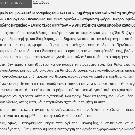
1/15/2008
ΜΕΡΟΜΗΝΙΑ
μιλία του βουλευτή Μεσσηνίας του ΠΑΣΟΚ κ. Δημήτρη Κουσελά κατά τη συζήτησ
ου Υπουργείου Οικονομίας και Οικονομικών «Κατάργηση φόρου κληρονομι
ρώτης κατοικίας – Ενιαίο τέλος ακινήτων – Αντιμετώπιση λαθρεμπορίου καυσίμων
υρίες και κύριοι συνάδελφοι, η συζήτηση για το φορολογικό νομοσχέδιο διεξάγετ
λεγα, κλίμα σήψης και διαφθοράς, που δημιουργείται από τον αδιαφανή τρόπο άσ
αι από τις συμπεριφορές κυβερνητικών στελεχών που ο ίδιος ο Πρωθυπου
ντιμετωπίζουν τη δημόσια διοίκηση και το κράτος σαν να είναι φέουδό τους, βάζ
ροσωπικών τους συμφερόντων και χωρίς να υπολογίζουν το δημόσιο συμφέρον.
μείς δεν είμαστε διατεθειμένοι να αφήσουμε τα πράγματα έτσι. Και θέλω από 
υναδέλφους και τον ελληνικό λαό ότι θα εξαντλήσουμε κάθε κοινοβουλευτική διαδικ
ο Κοινοβούλιο και οι δημοκρατικοί θεσμοί, προκειμένου να λάμψει η αλήθεια και να 
έλω στο σημείο αυτό να αποτανθώ στον Πρόεδρο του ΛΑΟΣ και να του πω ότι δεν γνω
αίνεται από αυτά που είπε από το βήμα αυτό στη Βουλή, γιατί από την εξάντληση
νέφερα δεν εξαιρείται ούτε η εξεταστική των πραγμάτων επιτροπή, που είναι μέσ
ξαντλώντας, όπως είπα, κάθε περιθώριο σχετικά με το ζήτημα αυτό.
έσα σ’ αυτό το κλίμα, αγαπητές συναδέλφισσες και συνάδελφοι, η Κυβέρνηση προσ
υτό είναι μια μεταρρύθμιση του φορολογικού συστήματος.
ίναι, όμως, μεταρρύθμιση, κύριε Υπουργέ της Οικονομίας, η ισοπέδωση και η
ορολόγησης; Είναι μεταρρύθμιση η κατάργηση της αρχής της φορολογικής δικαιοσ